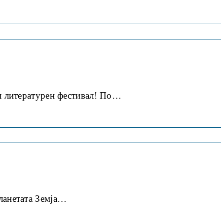
ал литературен фестивал! По…
ланетата Земја…