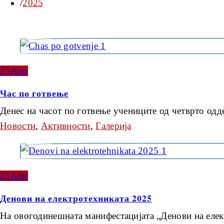
2025
25
Апр
Час по готвење
Денес на часот по готвење учениците од четврто од
Новости
,
Активности
,
Галерија
25
Апр
Денови на електротехниката 2025
На овогодинешната манифестацијата „Денови на еле