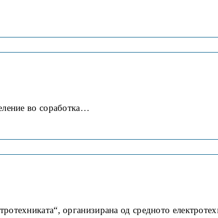
деление во соработка…
ктротехниката“, организирана од средното електрот