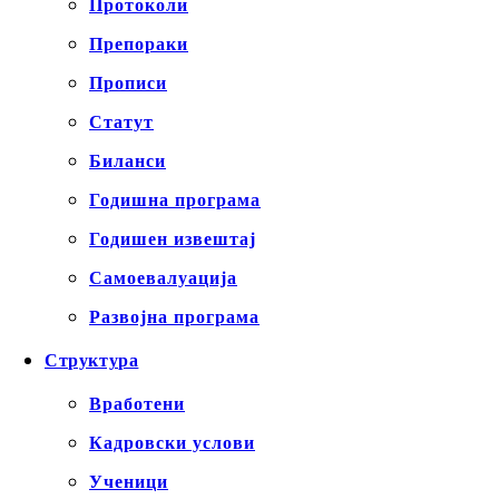
Протоколи
Препораки
Прописи
Статут
Биланси
Годишна програма
Годишен извештај
Самоевалуација
Развојна програма
Структура
Вработени
Кадровски услови
Ученици