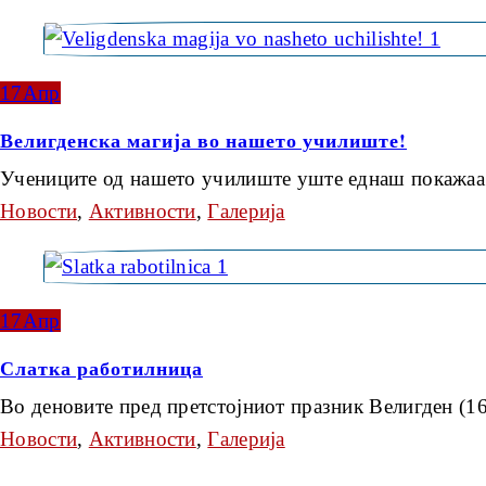
17
Апр
Велигденска магија во нашето училиште!
Учениците од нашето училиште уште еднаш покажаа
Новости
,
Активности
,
Галерија
17
Апр
Слатка работилница
Во деновите пред претстојниот празник Велигден (16
Новости
,
Активности
,
Галерија