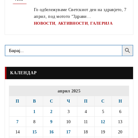
Го одбележуваме Светскиот ден на здравјето, 7
април, под мотото “Здрави…
,
,
НОВОСТИ
АКТИВНОСТИ
ГАЛЕРИЈА
Search Button
Search
for:
КАЛЕНДАР
април 2025
П
В
С
Ч
П
С
Н
1
2
3
4
5
6
7
8
9
10
11
12
13
14
15
16
17
18
19
20