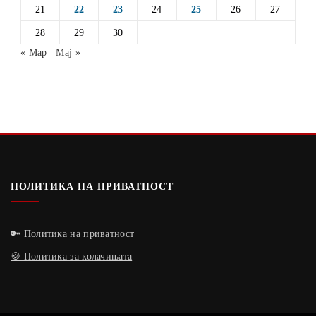
21
22
23
24
25
26
27
28
29
30
« Мар
Мај »
ПОЛИТИКА НА ПРИВАТНОСТ
🔑 Политика на приватност
🍪 Политика за колачињата