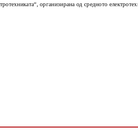
ктротехниката“, организирана од средното електрот