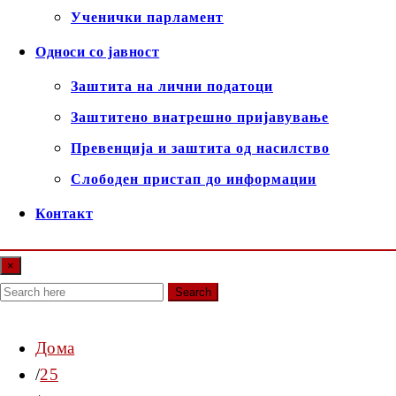
Ученички парламент
Односи со јавност
Заштита на лични податоци
Заштитено внатрешно пријавување
Превенција и заштита од насилство
Слободен пристап до информации
Контакт
×
Search
Дома
25