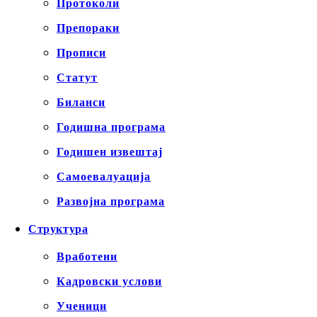
Протоколи
Препораки
Прописи
Статут
Биланси
Годишна програма
Годишен извештај
Самоевалуација
Развојна програма
Структура
Вработени
Кадровски услови
Ученици