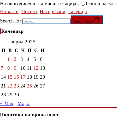
На овогодинешната манифестацијата „Денови на еле
Новости
,
Посети
,
Натпревари
,
Галерија
Search for:
Search Button
Календар
април 2025
П
В
С
Ч
П
С
Н
1
2
3
4
5
6
7
8
9
10
11
12
13
14
15
16
17
18
19
20
21
22
23
24
25
26
27
28
29
30
« Мар
Мај »
Политика на приватност