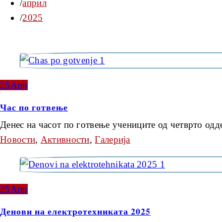
април
2025
25
Апр
Час по готвење
Денес на часот по готвење учениците од четврто од
Новости
,
Активности
,
Галерија
25
Апр
Денови на електротехниката 2025