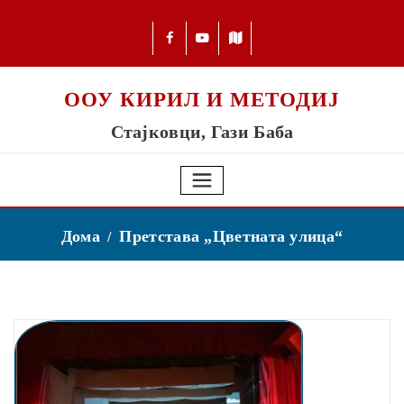
ООУ КИРИЛ И МЕТОДИЈ
Стајковци, Гази Баба
Дома
Претстава „Цветната улица“