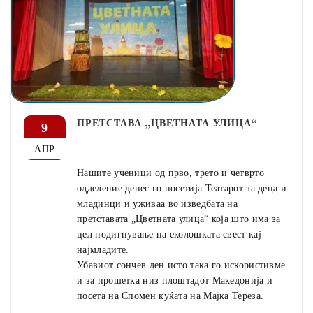
ПРЕТСТАВА „ЦВЕТНАТА УЛИЦА“
9
АПР
Нашите ученици од прво, трето и четврто
одделение денес го посетија Театарот за деца и
младинци и уживаа во изведбата на
претставата „Цветната улица“ која што има за
цел подигнување на еколошката свест кај
најмладите.
Убавиот сончев ден исто така го искористивме
и за прошетка низ плоштадот Македонија и
посета на Спомен куќата на Мајка Тереза.