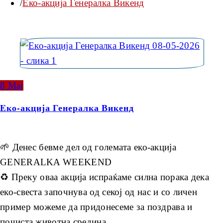
Eко-акција Генералка Викенд
8
Мај
Eко-акција Генералка Викенд
🌱 Денес бевме дел од големата еко-акција
GENERALKA WEEKEND
♻️ Преку оваа акција испраќаме силна порака дека
еко-свеста започнува од секој од нас и со личен
пример можеме да придонесеме за поздрава и
почиста животна средина.