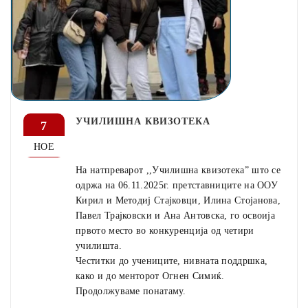
УЧИЛИШНА КВИЗОТЕКА
7
НОЕ
На натпреварот ,,Училишна квизотека” што се
одржа на 06.11.2025г. претставниците на ООУ
Кирил и Методиј Стајковци, Илина Стојанова,
Павел Трајковски и Ана Антовска, го освоија
првото место во конкуренција од четири
училишта.
Честитки до учениците, нивната поддршка,
како и до менторот Огнен Симиќ.
Продолжуваме понатаму.