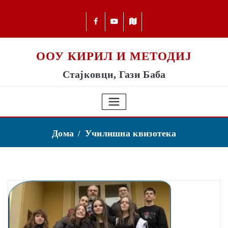
ООУ КИРИЛ И МЕТОДИЈ
Стајковци, Гази Баба
Дома
Училишна квизотека