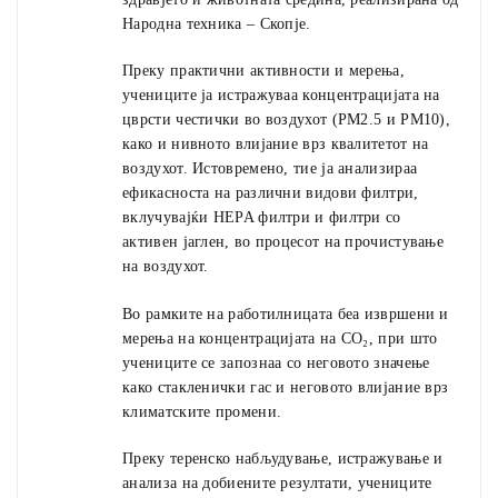
Народна техника – Скопје.
Преку практични активности и мерења,
учениците ја истражуваа концентрацијата на
цврсти честички во воздухот (PM2.5 и PM10),
како и нивното влијание врз квалитетот на
воздухот. Истовремено, тие ја анализираа
ефикасноста на различни видови филтри,
вклучувајќи HEPA филтри и филтри со
активен јаглен, во процесот на прочистување
на воздухот.
Во рамките на работилницата беа извршени и
мерења на концентрацијата на CO₂, при што
учениците се запознаа со неговото значење
како стакленички гас и неговото влијание врз
климатските промени.
Преку теренско набљудување, истражување и
анализа на добиените резултати, учениците