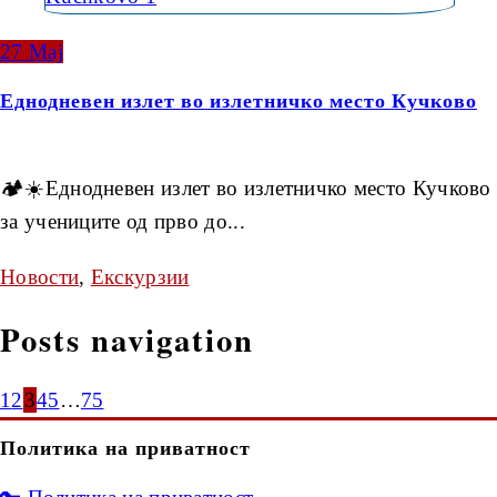
27
Мај
Еднодневен излет во излетничко место Кучково
🏕☀️Еднодневен излет во излетничко место Кучково
за учениците од прво до...
Новости
,
Екскурзии
Posts navigation
1
2
3
4
5
…
75
Политика на приватност