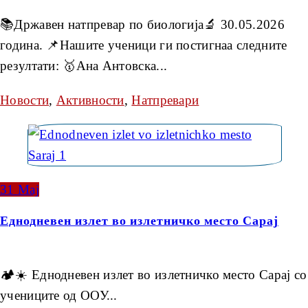
📚Државен натпревар по биологија🔬 30.05.2026
година. 📌Нашите ученици ги постигнаа следните
резултати: 🥇Ана Антовска...
Новости
,
Активности
,
Натпревари
31
Мај
Еднодневен излет во излетничко место Сарај
🏕☀️ Еднодневен излет во излетничко место Сарај со
учениците од ООУ...