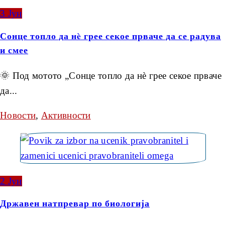
3
Јун
Сонце топло да нè грее секое прваче да се радува
и смее
🌞 Под мотото „Сонце топло да нè грее секое прваче
да...
Новости
,
Активности
2
Јун
Државен натпревар по биологија