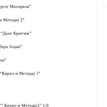
рсте Мисирков”
и Методиј 2”
 “Дане Крапчев”
Вера Јоциќ”
ош”
“Кирил и Методиј 1”
 Кирил и Методиј1″ 1:0