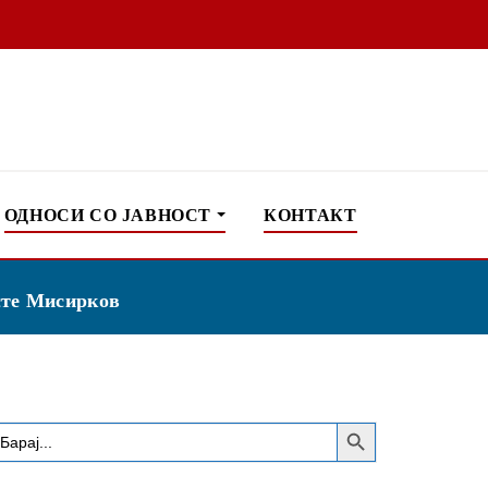
ОДНОСИ СО ЈАВНОСТ
КОНТАКТ
сте Мисирков
Search Button
earch
or: