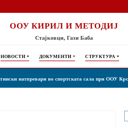
ООУ КИРИЛ И МЕТОДИЈ
Стајковци, Гази Баба
НОВОСТИ
ДОКУМЕНТИ
СТРУКТУРА
ински натпревари во спортската сала при ООУ Кр
S
f