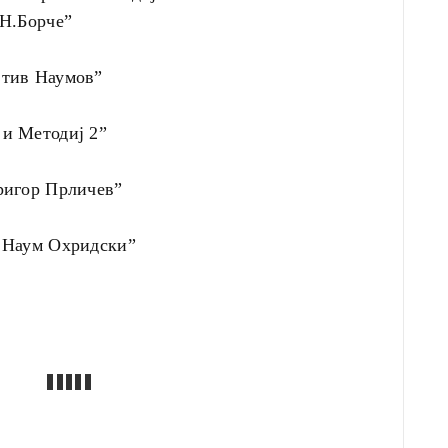
Н.Борче”
тив Наумов”
и Методиј 2”
ригор Прличев”
 Наум Охридски”