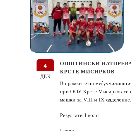
ОПШТИНСКИ НАТПРЕВА
4
КРСТЕ МИСИРКОВ
ДЕК
Во рамките на меѓуучилишнит
при ООУ Крсте Мисирков се о
машки за VIII и IX одделение
Резултати I коло
I коло