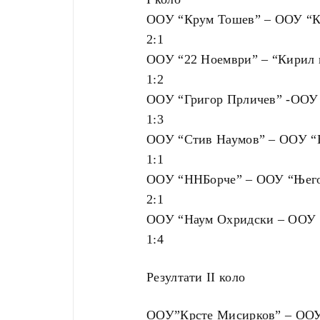
ООУ “Крум Тошев” – ООУ “К
2:1
ООУ “22 Ноември” – “Кирил 
1:2
ООУ “Григор Прличев” -ООУ
1:3
ООУ “Стив Наумов” – ООУ “
1:1
ООУ “ННБорче” – ООУ “Њег
2:1
ООУ “Наум Охридски – ООУ 
1:4
Резултати II коло
ООУ”Крсте Мисирков” – ООУ”