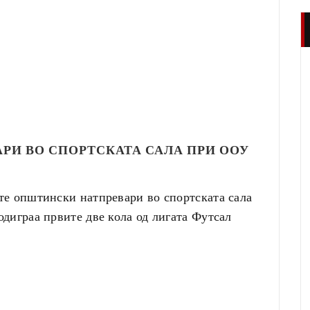
РИ ВО СПОРТСКАТА САЛА ПРИ ООУ
е општински натпревари во спортската сала
диграа првите две кола од лигата Футсал
.