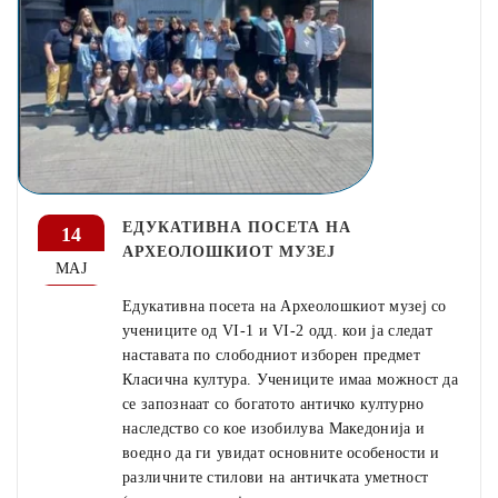
ЕДУКАТИВНА ПОСЕТА НА
14
АРХЕОЛОШКИОТ МУЗЕЈ
МАЈ
Едукативна посета на Археолошкиот музеј со
учениците од VI-1 и VI-2 одд. кои ја следат
наставата по слободниот изборен предмет
Класична култура. Учениците имаа можност да
се запознаат со богатото античко културно
наследство со кое изобилува Македонија и
воедно да ги увидат основните особености и
различните стилови на античката уметност