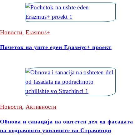
Новости
,
Erasmus+
Почеток на уште еден Еразмус+ проект
Новости
,
Активности
Обнова и санација на оштетен дел од фасадата
на подрачното училиште во Страчинци