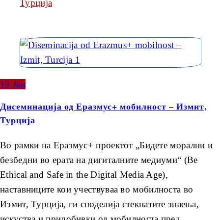
Турција
13
Јан
Дисеминација од Еразмус+ мобилност – Измит,
Турција
Во рамки на Еразмус+ проектот „Бидете морални и
безбедни во ерата на дигиталните медиуми“ (Be
Ethical and Safe in the Digital Media Age),
наставниците кои учествуваа во мобилноста во
Измит, Турција, ги споделија стекнатите знаења,
искуства и придобивки од мобилноста пред