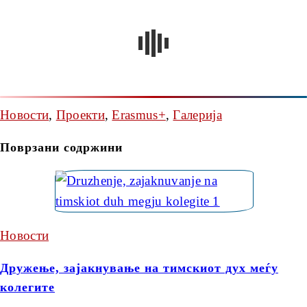
Новости
,
Проекти
,
Erasmus+
,
Галерија
Поврзани содржини
Новости
Дружење, зајакнување на тимскиот дух меѓу
колегите