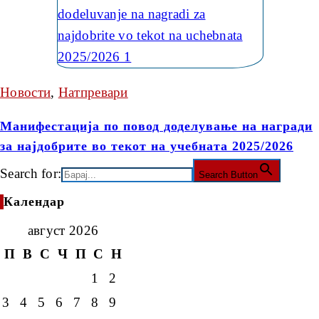
Новости
,
Натпревари
Манифестација по повод доделување на награди
за најдобрите во текот на учебната 2025/2026
Search for:
Search Button
Календар
август 2026
П
В
С
Ч
П
С
Н
1
2
3
4
5
6
7
8
9