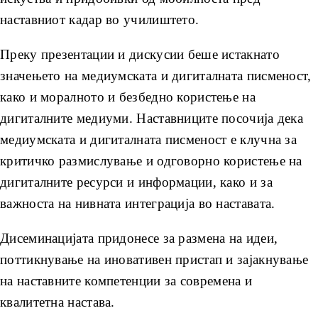
наставниот кадар во училиштето.
Преку презентации и дискусии беше истакнато
значењето на медиумската и дигиталната писменост,
како и моралното и безбедно користење на
дигиталните медиуми. Наставниците посочија дека
медиумската и дигиталната писменост е клучна за
критичко размислување и одговорно користење на
дигиталните ресурси и информации, како и за
важноста на нивната интеграција во наставата.
Дисеминацијата придонесе за размена на идеи,
поттикнување на иновативен пристап и зајакнување
на наставните компетенции за современа и
квалитетна настава.