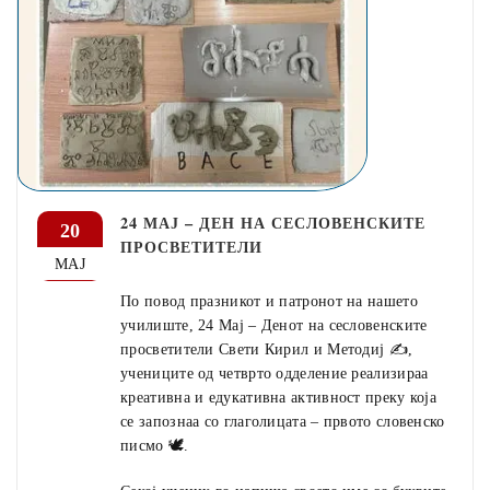
24 МАЈ – ДЕН НА СЕСЛОВЕНСКИТЕ
20
ПРОСВЕТИТЕЛИ
МАЈ
По повод празникот и патронот на нашето
училиште, 24 Мај – Денот на сесловенските
просветители Свети Кирил и Методиј ✍️,
учениците од четврто одделение реализираа
креативна и едукативна активност преку која
се запознаа со глаголицата – првото словенско
писмо 🕊️.