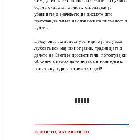
Секој ученик го напиша своето име со буквите
од глаголицата на глина, откривајќи ја
убавината и значењето на писмото што
претставува темел на словенската писменост и
култура.
Преку оваа активност учениците ја негуваат
љубовта кон мајчиниот јазик, традицијата и
делото на Светите просветители, потсетувајќи
нè колку е важно да го чуваме и почитуваме
нашето културно наследство. 📖🧡
,
НОВОСТИ
АКТИВНОСТИ