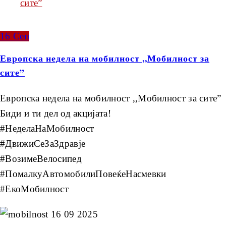
сите”
16
Сеп
Европска недела на мобилност ,,Мобилност за
сите”
Европска недела на мобилност ,,Мобилност за сите”
Биди и ти дел од акцијата!
#НеделаНаМобилност
#ДвижиСеЗаЗдравје
#ВозимеВелосипед
#ПомалкуАвтомобилиПовеќеНасмевки
#ЕкоМобилност