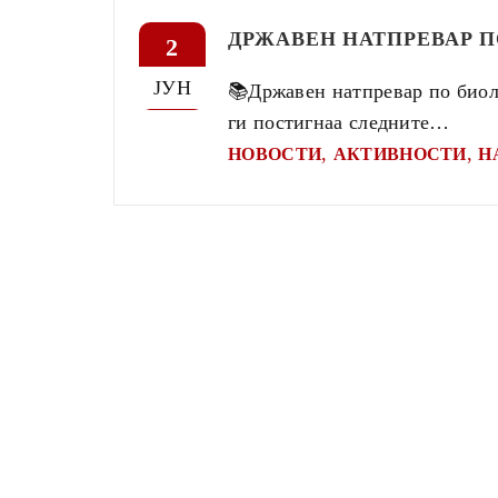
ДРЖАВЕН НАТПРЕВАР П
2
ЈУН
📚Државен натпревар по биол
ги постигнаа следните…
,
,
НОВОСТИ
АКТИВНОСТИ
Н