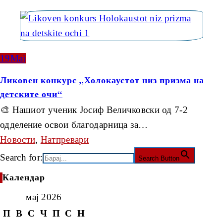
19
Мај
Ликовен конкурс „Холокаустот низ призма на
детските очи“
🎨 Нашиот ученик Јосиф Величковски од 7-2
одделение освои благодарница за…
Новости
,
Натпревари
Search for:
Search Button
Календар
мај 2026
П
В
С
Ч
П
С
Н