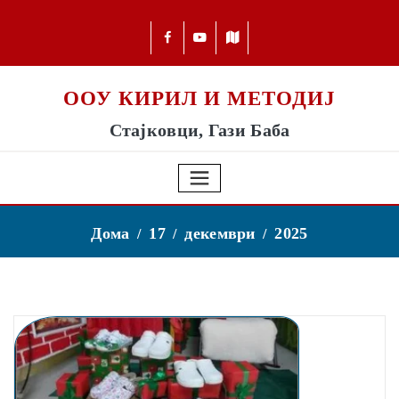
ООУ КИРИЛ И МЕТОДИЈ
Стајковци, Гази Баба
Дома
17
декември
2025