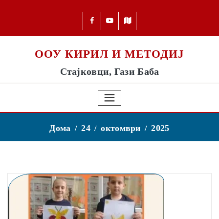
ООУ КИРИЛ И МЕТОДИЈ
Стајковци, Гази Баба
Дома
24
октомври
2025