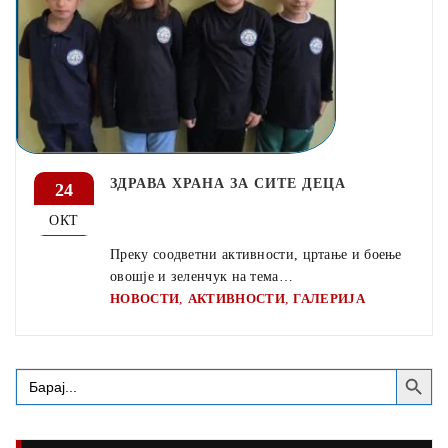
ЗДРАВА ХРАНА ЗА СИТЕ ДЕЦА
24
ОКТ
Преку соодветни активности, цртање и боење
овошје и зеленчук на тема…
,
,
НОВОСТИ
АКТИВНОСТИ
ГАЛЕРИЈА
Search Button
Search
for: