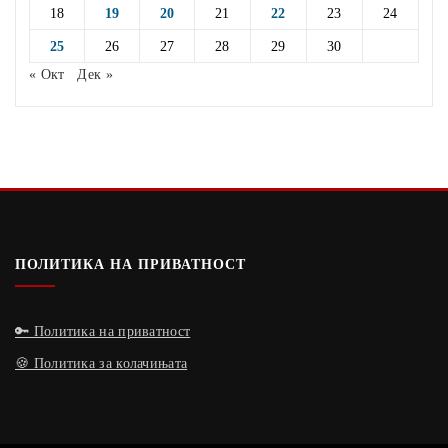
18
19
20
21
22
23
24
25
26
27
28
29
30
« Окт
Дек »
ПОЛИТИКА НА ПРИВАТНОСТ
🔑 Политика на приватност
🍪 Политика за колачињата