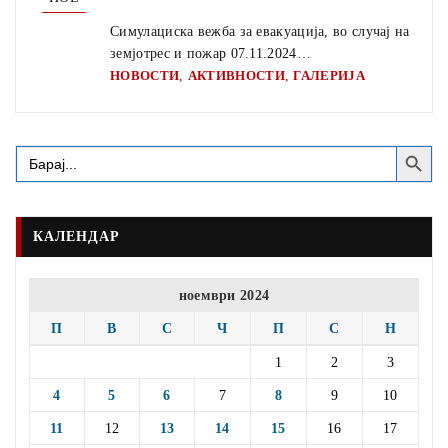
Симулациска вежба за евакуација, во случај на
земјотрес и пожар 07.11.2024…
,
,
НОВОСТИ
АКТИВНОСТИ
ГАЛЕРИЈА
Search Button
Search
for:
КАЛЕНДАР
ноември 2024
П
В
С
Ч
П
С
Н
1
2
3
4
5
6
7
8
9
10
11
12
13
14
15
16
17